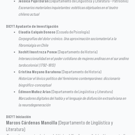
Jessica Pujol Durán
(Departamento de Lingüística y Literatura – Patrocinio)
Escenarios materiales inquietantes: estéticas objetuales en el teatro
chileno actual
DICYT Ayudante de Investigación
Claudia Calquín Donoso
(Escuela de Psicología)
Corpografías del dolor crónico. Una aproximación sociomaterial a la
fibromialgia en Chile
Xochitl Inostroza Ponce
(Departamento de Historia)
Interseccionalidad en el poder cotidiano de mujeres andinas en el sur andino
tardocolonial (1792–1813)
Cristina Moyano Barahona
(Departamento de Historia)
Historizar el léxico político del feminismo contemporáneo: diccionario
biográfico-conceptual
Édinson Muñoz Arias
(Departamento de Lingüística y Literatura)
Marcadores digitales del habla y el lenguaje de disfunción extrasilviana en
la neurodegeneración
DICYT Iniciación
Marcos Cárdenas Mancilla
(Departamento de Lingüística y
Literatura)