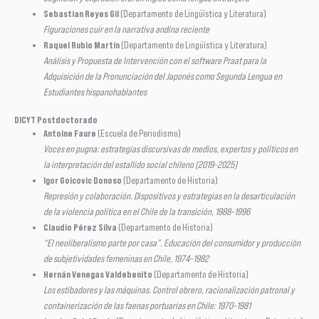
Sebastian Reyes Gil
(Departamento de Lingüística y Literatura)
Figuraciones cuir en la narrativa andina reciente
Raquel Rubio Martín
(Departamento de Lingüística y Literatura)
Análisis y Propuesta de Intervención con el software Praat para la
Adquisición de la Pronunciación del Japonés como Segunda Lengua en
Estudiantes hispanohablantes
DICYT Postdoctorado
Antoine Faure
(Escuela de Periodismo)
Voces en pugna: estrategias discursivas de medios, expertos y políticos en
la interpretación del estallido social chileno (2019–2025)
Igor Goicovic Donoso
(Departamento de Historia)
Represión y colaboración. Dispositivos y estrategias en la desarticulación
de la violencia política en el Chile de la transición, 1988–1996
Claudio Pérez Silva
(Departamento de Historia)
“El neoliberalismo parte por casa”. Educación del consumidor y producción
de subjetividades femeninas en Chile, 1974–1982
Hernán Venegas Valdebenito
(Departamento de Historia)
Los estibadores y las máquinas. Control obrero, racionalización patronal y
containerización de las faenas portuarias en Chile: 1970–1981