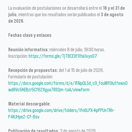
La evaluación de postulaciones se desarrollará entre el
16 y el 31 de
julio
, mientras que los resultados serán publicados el
3 de agosto
de 2026
.
Fechas clave y enlaces
Reunión informativa:
miércoles 8 de julio, 19:00 horas.
Inscripción:
https://forms.gle/TjT8CEXfXYaUvysG7
Recepción de propuestas:
del 1 al 15 de julio de 2026.
Formulario de postulación:
https://docs.google.com/forms/d/e/1FAIpQLSd_c9_fouMfGlutfewsO
wd8Vc5KEBzr5Cf62Xgya78SQm-taA/viewform
Material descargable:
https://drive.google.com/drive/folders/1fn6LPX-KpPPUnTRh-
P4KJHpe2-Cf-6sv
Publicación de resultados:
3 de agosto de 2026.