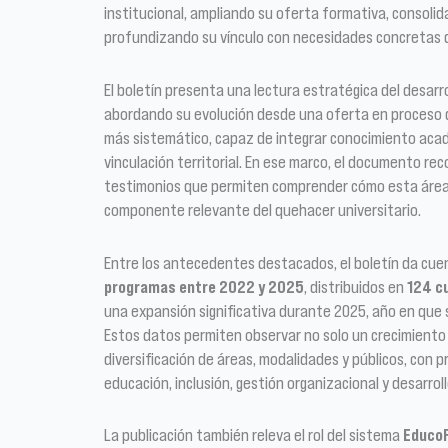
institucional, ampliando su oferta formativa, consol
profundizando su vínculo con necesidades concretas 
El boletín presenta una lectura estratégica del desarr
abordando su evolución desde una oferta en proceso d
más sistemático, capaz de integrar conocimiento acadé
vinculación territorial. En ese marco, el documento rec
testimonios que permiten comprender cómo esta área
componente relevante del quehacer universitario.
Entre los antecedentes destacados, el boletín da cue
programas entre 2022 y 2025
, distribuidos en
124 c
una expansión significativa durante 2025, año en que 
Estos datos permiten observar no solo un crecimiento 
diversificación de áreas, modalidades y públicos, con 
educación, inclusión, gestión organizacional y desarroll
La publicación también releva el rol del sistema
Educo