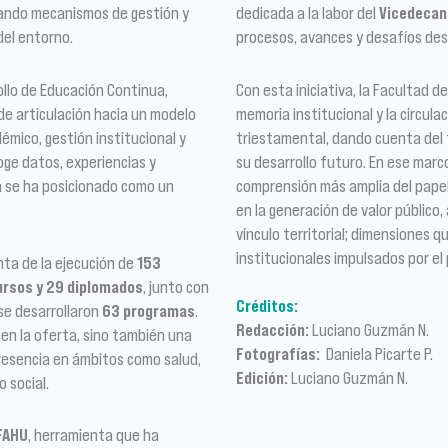
idando mecanismos de gestión y
dedicada a la labor del
Vicedecan
del entorno.
procesos, avances y desafíos des
ollo de Educación Continua,
Con esta iniciativa, la Facultad 
e articulación hacia un modelo
memoria institucional y la circul
mico, gestión institucional y
triestamental, dando cuenta del 
oge datos, experiencias y
su desarrollo futuro. En ese marc
 se ha posicionado como un
comprensión más amplia del papel 
en la generación de valor público,
vínculo territorial; dimensiones 
institucionales impulsados por el
nta de la ejecución de
153
ursos y 29 diplomados
, junto con
Créditos:
se desarrollaron
63 programas
.
Redacción:
Luciano Guzmán N.
en la oferta, sino también una
Fotografías:
Daniela Picarte P.
presencia en ámbitos como salud,
Edición:
Luciano Guzmán N.
o social.
FAHU
, herramienta que ha