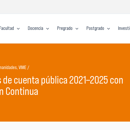
Facultad
Docencia
Pregrado
Postgrado
Invest
manidades, VIME /
es de cuenta pública 2021–2025 con
n Continua