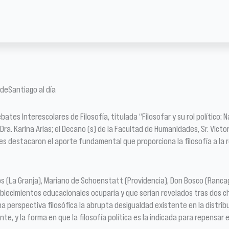
UdeSantiago al día
ebates Interescolares de Filosofía, titulada “Filosofar y su rol político
 Dra. Karina Arias; el Decano (s) de la Facultad de Humanidades, Sr. Víc
s destacaron el aporte fundamental que proporciona la filosofía a la re
 (La Granja), Mariano de Schoenstatt (Providencia), Don Bosco (Rancagu
ablecimientos educacionales ocuparía y que serían revelados tras dos ch
a perspectiva filosófica la abrupta desigualdad existente en la distrib
nte, y la forma en que la filosofía política es la indicada para repens