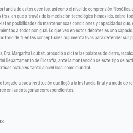
portancia de estos eventos, así como el nivel de comprensión filosófica 
ras, en que a través de la mediación tecnológica hemos ido, sobre todo
existan posibilidades de mantener esas condiciones y capacidades que, e
ramientas a todos por igual. Lo que veo en estos debates es una capacidad
o notorio de fuentes conceptuales argumentativas para defender sus po
s, Dra. Margarita Loubat, procedió a dictar las palabras de cierre, reca
el Departamento de Filosofía, ante la mantención de este tipo de acti
áticas actuales tanto a nivel local como mundial.
torgado a cada institución que llegó a la instancia final y a modo de re
res en las categorías correspondientes.
OS