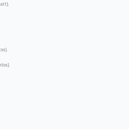
att).
tos).
ntos).