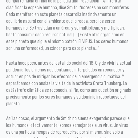
comparte hacia el final de la película una “revelación”. Al intentar
clasificar la especie humana, dice Smith, “ustedes no son mamíferos.
Cada mamífero en este planeta desarrolla instintivamente un
equilibrio natural con el ambiente que lo rodea, pero los seres
humanos no. Se trasladan a un área, y se multiplican, y multiplican,
hasta consumir cada recurso natural (…) Existe otro organismo en
este planeta que sigue el mismo patrón: El VIRUS. Los seres humanos
son una enfermedad, un cáncer para este planeta…”
Hasta hace poco, antes del estallido social del 18-O y de vivir la actual
pandemia, los chilenos nos sentíamos interpelados en reconocer y
actuar en pos de mitigar los efectos de la emergencia climática. Y
esperábamos con ansias la visita de la activista Greta Thunberg. La
catástrofe climática se reconocía, al fin, como una cuestión originada
precisamente por los seres humanos y su dominio irrespetuoso del
planeta.
Así las cosas, el argumento de Smith no suena exagerado: parece que
los humanos, efectivamente, somos semejantes a un virus. Un virus
es una partícula incapaz de reproducirse por sí misma, sino solo a