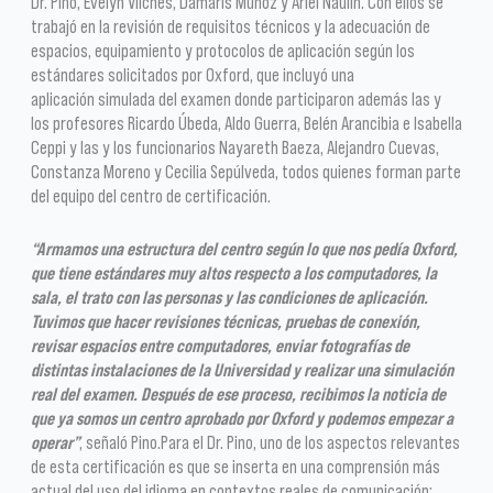
Dr. Pino, Evelyn Vilches, Damaris Muñoz y Ariel Naulín. Con ellos se
trabajó en la revisión de requisitos técnicos y la adecuación de
espacios, equipamiento y protocolos de aplicación según los
estándares solicitados por Oxford, que incluyó una
aplicación simulada del examen donde participaron además las y
los profesores Ricardo Úbeda, Aldo Guerra, Belén Arancibia e Isabella
Ceppi y las y los funcionarios Nayareth Baeza, Alejandro Cuevas,
Constanza Moreno y Cecilia Sepúlveda, todos quienes forman parte
del equipo del centro de certificación.
“Armamos una estructura del centro según lo que nos pedía Oxford,
que tiene estándares muy altos respecto a los computadores, la
sala, el trato con las personas y las condiciones de aplicación.
Tuvimos que hacer revisiones técnicas, pruebas de conexión,
revisar espacios entre computadores, enviar fotografías de
distintas instalaciones de la Universidad y realizar una simulación
real del examen. Después de ese proceso, recibimos la noticia de
que ya somos un centro aprobado por Oxford y podemos empezar a
operar”
, señaló Pino.Para el Dr. Pino, uno de los aspectos relevantes
de esta certificación es que se inserta en una comprensión más
actual del uso del idioma en contextos reales de comunicación: