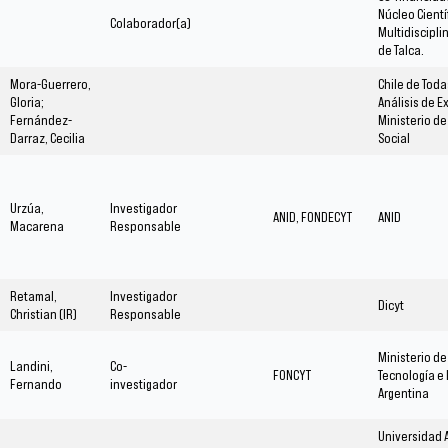
Núcleo Cientí
Colaborador(a)
Multidisciplin
de Talca.
Mora-Guerrero,
Chile de Toda
Gloria;
Análisis de E
Fernández-
Ministerio de
Darraz, Cecilia
Social
Urzúa,
Investigador
ANID, FONDECYT
ANID
Macarena
Responsable
Retamal,
Investigador
Dicyt
Christian (IR)
Responsable
Ministerio de
Landini,
Co-
FONCYT
Tecnología e
Fernando
investigador
Argentina
Universidad