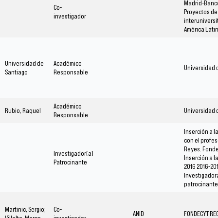
Madrid-Banc
Co-
Proyectos de
investigador
interuniversi
América Lati
Universidad de
Académico
Universidad 
Santiago
Responsable
Académico
Rubio, Raquel
Universidad 
Responsable
Inserción a 
con el profe
Reyes. Fonde
Investigador(a)
Inserción a 
Patrocinante
2016 2016-20
Investigador
patrocinante
Martinic, Sergio;
Co-
ANID
FONDECYT RE
Villalta, Marco
investigador