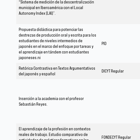
“Sistema de medición de la descentralización
municipal en Iberoamérica con el Local
Autonomy Index (LAI)”.
Propuesta didáctica para potenciar las
destrezas de producción oral y escrita para los
estudiantes de niveles intermedios de
PID
japonés en el marco del enfoque por tareas y
el aprendizaje en tándem con estudiantes
japoneses.ni
Retórica Contrastiva en Textos Argumentativos
DICYT Regular
del japonés y español
Inserción a la academia con el profesor
Sebastián Reyes.
El aprendizaje de la profesión en contextos
reales de trabajo. Estudio comparativo de
FONDECYT Regular
actividades de prácticas formativas en los