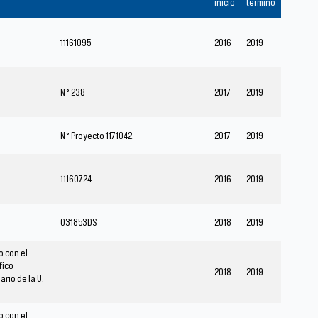
inicio
término
11161095
2016
2019
N° 238
2017
2019
N° Proyecto 1171042.
2017
2019
11160724
2016
2019
031853DS
2018
2019
o con el
fico
2018
2019
ario de la U.
o con el