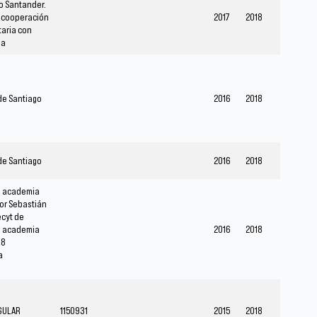
o Santander.
 cooperación
2017
2018
taria con
na
de Santiago
2016
2018
de Santiago
2016
2018
la academia
sor Sebastián
cyt de
la academia
2016
2018
18
a
GULAR
1150931
2015
2018