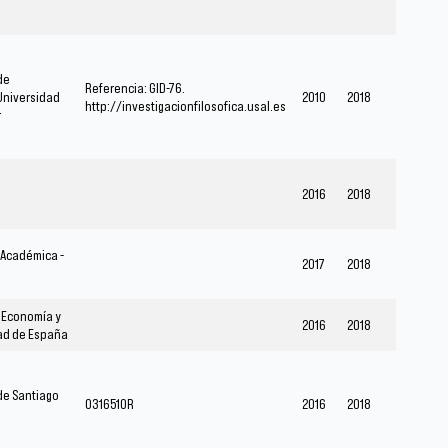
de
Referencia: GID-76.
Universidad
2010
2018
http://investigacionfilosofica.usal.es
r
2016
2018
 Académica -
2017
2018
e Economía y
2016
2018
ad de España
de Santiago
031651OR
2016
2018