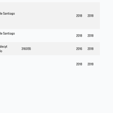
de Santiago
2018
2018
de Santiago
2018
2018
decyt
316055
2016
2018
do
2018
2018