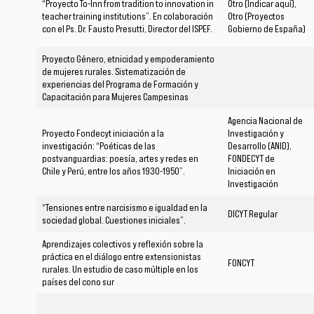
“Proyecto To-Inn from tradition to innovation in
Otro (Indicar aquí),
teacher training institutions”. En colaboración
Otro (Proyectos
con el Ps. Dr. Fausto Presutti, Director del ISPEF.
Gobierno de España)
Proyecto Género, etnicidad y empoderamiento
de mujeres rurales. Sistematización de
experiencias del Programa de Formación y
Capacitación para Mujeres Campesinas
Agencia Nacional de
Proyecto Fondecyt iniciación a la
Investigación y
investigación: “Poéticas de las
Desarrollo (ANID),
postvanguardias: poesía, artes y redes en
FONDECYT de
Chile y Perú, entre los años 1930-1950”.
Iniciación en
Investigación
“Tensiones entre narcisismo e igualdad en la
DICYT Regular
sociedad global. Cuestiones iniciales”.
Aprendizajes colectivos y reflexión sobre la
práctica en el diálogo entre extensionistas
FONCYT
rurales. Un estudio de caso múltiple en los
países del cono sur