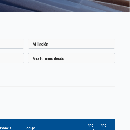
Año
Año
financia
Código