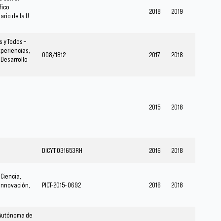
fico
2018
2019
ario de la U.
s y Todos –
xperiencias,
008/1812
2017
2018
 Desarrollo
2015
2018
DICYT 031653RH
2016
2018
 Ciencia,
 Innovación,
PICT-2015- 0692
2016
2018
 Autónoma de