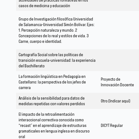
casos de medicina y educación
Grupo de Investigación filosófica Universidad
de Salamanca-Universidad Simón Bolívar. Ejes:
1. Percepción naturaleza y mundo. 2
Concepciones de lo real y estilos de vida. 3
Carne, cuerpo e identidad.
Cartografía Social sobre las políticas de
transición escuela-universidad: la experiencia
del Bachillerato
La formación lingüística en Pedagogía en
Proyecto de
Castellano: la perspectiva de los jefes de
Innovación Docente
carrera
Análisis de la sensibilidad para datos de
Otro (Indicar aquí)
medidas repetidas con valores perdidos
El impacto de la retroalimentación
interaccional correctiva conocida como
“recast” en el aprendizaje de estructuras
DICYT Regular
gramaticales en lengua inglesa en discurso
oral