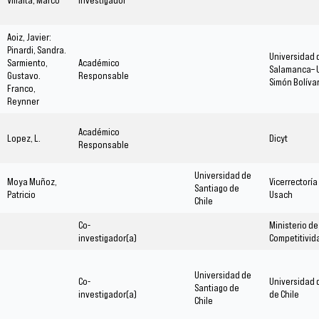
Aoiz, Javier:
Pinardi, Sandra.
Universidad 
Sarmiento,
Académico
Salamanca– 
Gustavo.
Responsable
Simón Bolíva
Franco,
Reynner
Académico
Lopez, L.
Dicyt
Responsable
Universidad de
Moya Muñoz,
Vicerrectoría
Santiago de
Patricio
Usach
Chile
Co-
Ministerio d
investigador(a)
Competitivid
Universidad de
Co-
Universidad 
Santiago de
investigador(a)
de Chile
Chile