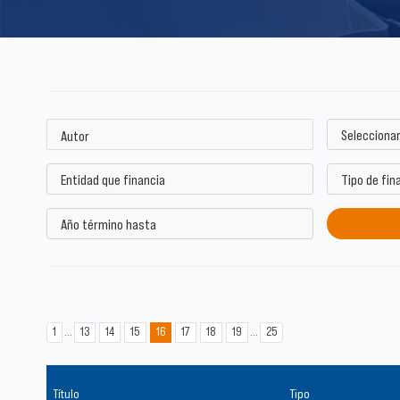
...
...
1
13
14
15
16
17
18
19
25
Título
Tipo