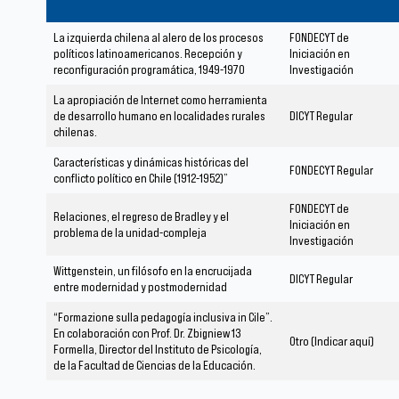
La izquierda chilena al alero de los procesos
FONDECYT de
políticos latinoamericanos. Recepción y
Iniciación en
reconfiguración programática, 1949-1970
Investigación
La apropiación de Internet como herramienta
de desarrollo humano en localidades rurales
DICYT Regular
chilenas.
Características y dinámicas históricas del
FONDECYT Regular
conflicto político en Chile (1912-1952)”
FONDECYT de
Relaciones, el regreso de Bradley y el
Iniciación en
problema de la unidad-compleja
Investigación
Wittgenstein, un filósofo en la encrucijada
DICYT Regular
entre modernidad y postmodernidad
“Formazione sulla pedagogía inclusiva in Cile”.
En colaboración con Prof. Dr. Zbigniew 13
Otro (Indicar aquí)
Formella, Director del Instituto de Psicología,
de la Facultad de Ciencias de la Educación.