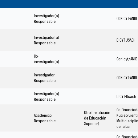
Investigador(a)
CONICYT-ANID
Responsable
Investigador(a)
DICYT USACH
Responsable
Co-
Conicyt/ANID
investigador(a)
Investigador
CONICYT-ANID
Responsable
Investigador(a)
DICYT-Usach
Responsable
Co-financiad
Otro (Institución
Académico
Núcleo Cientí
de Educación
Responsable
Multidisciplin
Superior)
de Talca.
Co-financiad