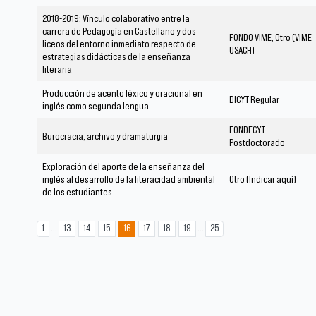
2018-2019: Vínculo colaborativo entre la
carrera de Pedagogía en Castellano y dos
FONDO VIME, Otro (VIME
liceos del entorno inmediato respecto de
USACH)
estrategias didácticas de la enseñanza
literaria
Producción de acento léxico y oracional en
DICYT Regular
inglés como segunda lengua
FONDECYT
Burocracia, archivo y dramaturgia
Postdoctorado
Exploración del aporte de la enseñanza del
inglés al desarrollo de la literacidad ambiental
Otro (Indicar aquí)
de los estudiantes
...
...
1
13
14
15
16
17
18
19
25