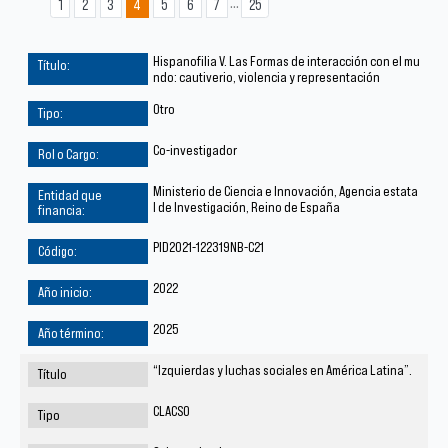
...
1
2
3
4
5
6
7
25
Hispanofilia V. Las Formas de interacción con el mu
ndo: cautiverio, violencia y representación
Otro
Co-investigador
Ministerio de Ciencia e Innovación, Agencia estata
l de Investigación, Reino de España
PID2021-122319NB-C21
2022
2025
“Izquierdas y luchas sociales en América Latina”.
CLACSO