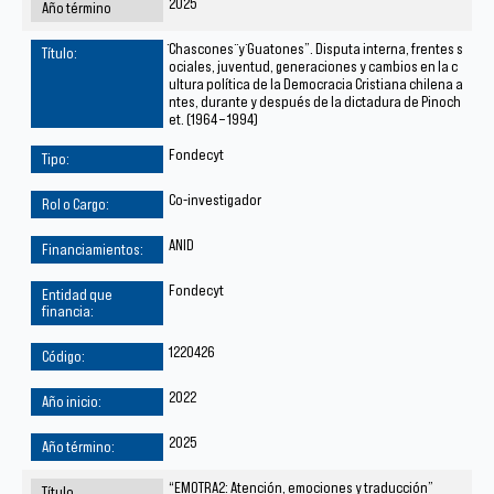
2025
̈Chascones ̈ y ̈Guatones”. Disputa interna, frentes s
ociales, juventud, generaciones y cambios en la c
ultura política de la Democracia Cristiana chilena a
ntes, durante y después de la dictadura de Pinoch
et. (1964 – 1994)
Fondecyt
Co-investigador
ANID
Fondecyt
1220426
2022
2025
“EMOTRA2: Atención, emociones y traducción”