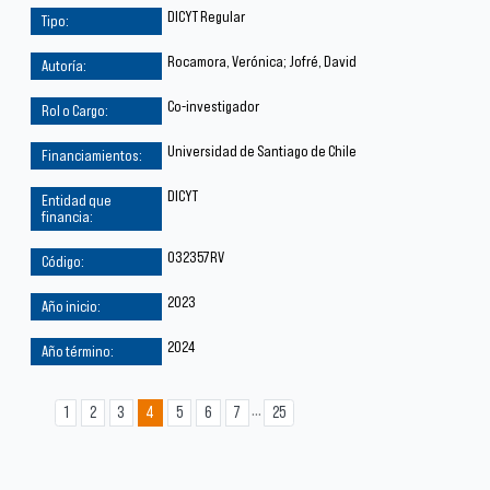
DICYT Regular
Rocamora, Verónica; Jofré, David
Co-investigador
Universidad de Santiago de Chile
DICYT
032357RV
2023
2024
...
1
2
3
4
5
6
7
25