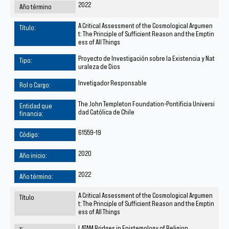
2022
A Critical Assessment of the Cosmological Argumen
t: The Principle of Sufficient Reason and the Emptin
ess of All Things
Proyecto de Investigación sobre la Existencia y Nat
uraleza de Dios
Invetigador Responsable
The John Templeton Foundation-Pontificia Universi
dad Católica de Chile
61559-19
2020
2022
A Critical Assessment of the Cosmological Argumen
t: The Principle of Sufficient Reason and the Emptin
ess of All Things
LATAM Bridges in Epistemology of Religion