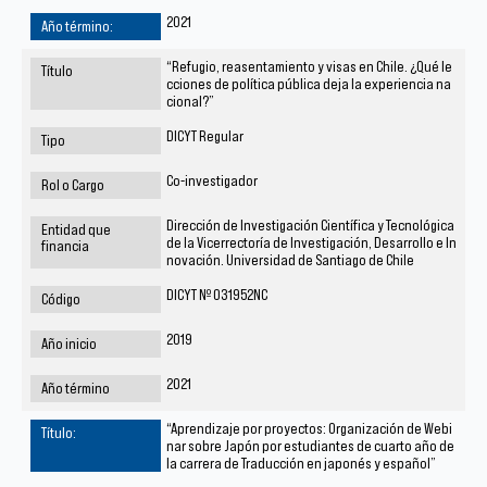
2021
“Refugio, reasentamiento y visas en Chile. ¿Qué le
cciones de política pública deja la experiencia na
cional?”
DICYT Regular
Co-investigador
Dirección de Investigación Científica y Tecnológica
de la Vicerrectoría de Investigación, Desarrollo e In
novación. Universidad de Santiago de Chile
DICYT Nº 031952NC
2019
2021
“Aprendizaje por proyectos: Organización de Webi
nar sobre Japón por estudiantes de cuarto año de
la carrera de Traducción en japonés y español”