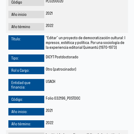
PLU200020
2021
2022
“Editar” un proyecto de democratización cultural: I
mpresos, estética y política. Por una sociología de
la experiencia editorial Quimantú (1970-1973)
DICYT Postdoctorado
Otro (patrocinador)
USACH
Folio 032196_POSTDOC
2021
2022