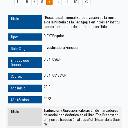
...
...
1
6
7
8
9
10
11
12
25
“Rescate patrimonial y preservación de la memori
a de la historia de la Pedagogía en inglés en institu
ciones formadoras de profesores en Chile
DICYT Regular
Investigadora Principal
DICYT USACH
DICYT 031951OR
2019
2022
Traducción y Opresión: valoración de marcadores
de modalidad deóntica en el libro “The Breadwinn
er” y en su traducción al español “El pan de la Guer
ra”