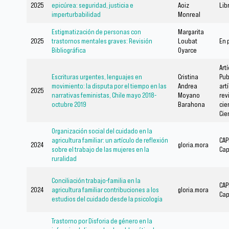
2025
epicúrea: seguridad, justicia e
Aoiz
Lib
imperturbabilidad
Monreal
Estigmatización de personas con
Margarita
2025
trastornos mentales graves: Revisión
Loubat
En 
Bibliográfica
Oyarce
Art
Escrituras urgentes, lenguajes en
Cristina
Pub
movimiento: la disputa por el tiempo en las
Andrea
art
2025
narrativas feministas, Chile mayo 2018-
Moyano
rev
octubre 2019
Barahona
cie
Cie
Organización social del cuidado en la
agricultura familiar: un artículo de reflexión
CAP
2024
gloria.mora
sobre el trabajo de las mujeres en la
Cap
ruralidad
Conciliación trabajo-familia en la
CAP
2024
agricultura familiar contribuciones a los
gloria.mora
Cap
estudios del cuidado desde la psicología
Trastorno por Disforia de género en la