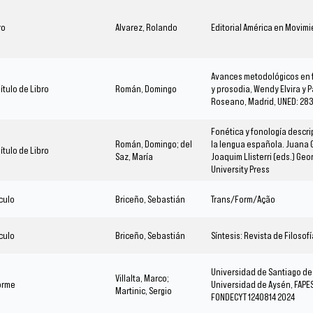
ro
Alvarez, Rolando
Editorial América en Movim
Avances metodológicos en 
ítulo de Libro
Román, Domingo
y prosodia, Wendy Elvira y 
Roseano, Madrid, UNED: 28
Fonética y fonología descri
Román, Domingo; del
la lengua española. Juana G
ítulo de Libro
Saz, María
Joaquim Llisterri (eds.) Ge
University Press
ículo
Briceño, Sebastián
Trans/Form/Ação
ículo
Briceño, Sebastián
Síntesis: Revista de Filosofí
Universidad de Santiago de 
Villalta, Marco;
orme
Universidad de Aysén, FAPES
Martinic, Sergio
FONDECYT 1240814 2024