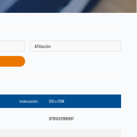
Indexación
DOI o ISSN
9781032188997