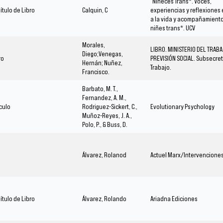
"Niñeces Trans*. Voces,
ítulo de Libro
Calquin, C
experiencias y reflexiones 
a la vida y acompañamiento
niñes trans*. UCV
Morales,
LIBRO. MINISTERIO DEL TRABA
Diego;Venegas,
ro
PREVISIÓN SOCIAL. Subsecret
Hernán; Nuñez,
Trabajo.
Francisco.
Barbato, M. T.,
Fernandez, A. M.,
ículo
Rodriguez-Sickert, C.,
Evolutionary Psychology
Muñoz-Reyes, J. A.,
Polo, P., & Buss, D.
Álvarez, Rolanod
Actuel Marx/Intervencione
ítulo de Libro
Álvarez, Rolando
Ariadna Ediciones