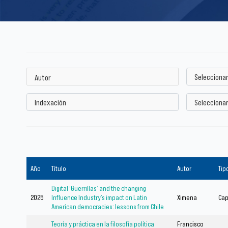
Año
Título
Autor
Tip
Digital ‘Guerrillas’ and the changing
2025
Influence Industry’s impact on Latin
Ximena
Cap
American democracies: lessons from Chile
Teoría y práctica en la filosofía política
Francisco