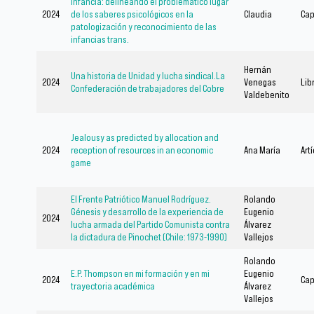
infancia: delineando el problemático lugar
2024
de los saberes psicológicos en la
Claudia
Cap
patologización y reconocimiento de las
infancias trans.
Hernán
Una historia de Unidad y lucha sindical.La
2024
Venegas
Lib
Confederación de trabajadores del Cobre
Valdebenito
Jealousy as predicted by allocation and
2024
reception of resources in an economic
Ana María
Art
game
El Frente Patriótico Manuel Rodríguez.
Rolando
Génesis y desarrollo de la experiencia de
Eugenio
2024
lucha armada del Partido Comunista contra
Álvarez
la dictadura de Pinochet (Chile: 1973-1990)
Vallejos
Rolando
E.P. Thompson en mi formación y en mi
Eugenio
2024
Cap
trayectoria académica
Álvarez
Vallejos