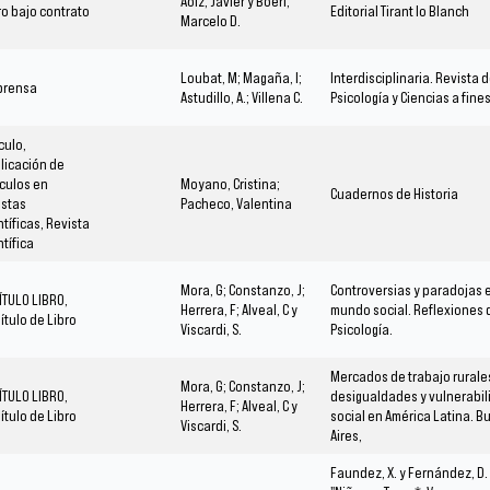
Aoiz, Javier y Boeri,
ro bajo contrato
Editorial Tirant lo Blanch
Marcelo D.
Loubat, M; Magaña, I;
Interdisciplinaria. Revista 
prensa
Astudillo, A.; Villena C.
Psicología y Ciencias a fine
ículo,
licación de
ículos en
Moyano, Cristina;
Cuadernos de Historia
istas
Pacheco, Valentina
ntíficas, Revista
ntífica
Mora, G; Constanzo, J;
Controversias y paradojas e
ÍTULO LIBRO,
Herrera, F; Alveal, C y
mundo social. Reflexiones 
ítulo de Libro
Viscardi, S.
Psicología.
Mercados de trabajo rurale
Mora, G; Constanzo, J;
ÍTULO LIBRO,
desigualdades y vulnerabil
Herrera, F; Alveal, C y
ítulo de Libro
social en América Latina. 
Viscardi, S.
Aires,
Faundez, X. y Fernández, D. 