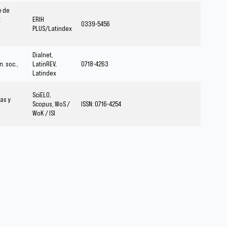
e de
t
ERIH
0339-5456
PLUS/Latindex
Dialnet,
. soc.,
LatinREV,
0718-4263
Latindex
SciELO,
ras y
Scopus, WoS /
ISSN: 0716-4254
WoK / ISI