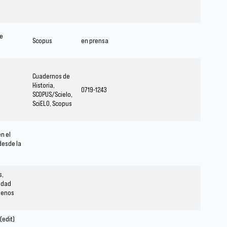
de
Scopus
en prensa
s
Cuadernos de
Historia,
0719-1243
SCOPUS/Scielo,
SciELO, Scopus
n el
desde la
s,
idad
Buenos
(edit)