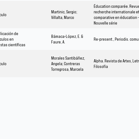
Éducation comparée. Revu
Martinic, Sergio;
recherche internationale e
ículo
Villalta, Marco
comparative en éducation -
Nouvelle série
licación de
Bámaca-López, E. &
ículos en
Re-present., Periodis. comun
Faure, A.
istas científicas
Morales Santibáñez,
Alpha. Revista de Artes, Let
ículo
Angela; Contreras
Filosofía
Torregrosa, Marcela