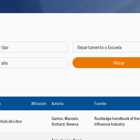
o
Afiliación
Autoría
Fuente
Santos, Marcelo;
Routledge handbook of the
ítulo de Libro
Orchard, Ximena
Influence Industry