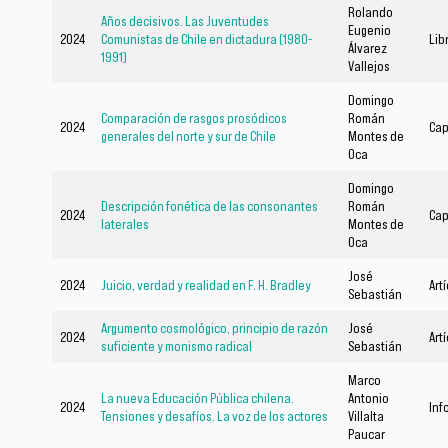
Rolando
Años decisivos. Las Juventudes
Eugenio
2024
Comunistas de Chile en dictadura (1980-
Lib
Álvarez
1991)
Vallejos
Domingo
Comparación de rasgos prosódicos
Román
2024
Cap
generales del norte y sur de Chile
Montes de
Oca
Domingo
Descripción fonética de las consonantes
Román
2024
Cap
laterales
Montes de
Oca
José
2024
Juicio, verdad y realidad en F. H. Bradley
Art
Sebastián
Argumento cosmológico, principio de razón
José
2024
Art
suficiente y monismo radical
Sebastián
Marco
La nueva Educación Pública chilena.
Antonio
2024
Inf
Tensiones y desafíos. La voz de los actores
Villalta
Paucar