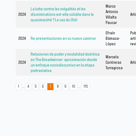
Marco
La lutte contre les inégalités et les
Antonio
2024
discriminations est-elle soluble dans le
Art
Villalta
quasimarché ? Le cas du Chili
Paucar
Efraín
Pub
2024
Re-presentaciones en su nuevo caminar
Bámaca-
art
López
rev
Relaciones de poder y modalidad deóntica
Marcela
en The Breadwinner: aproximación desde
2024
Contreras
Art
un enfoque sociodiscursivo en la etapa
Torregrosa
pretraslativa
...
...
1
4
5
6
7
8
9
10
115