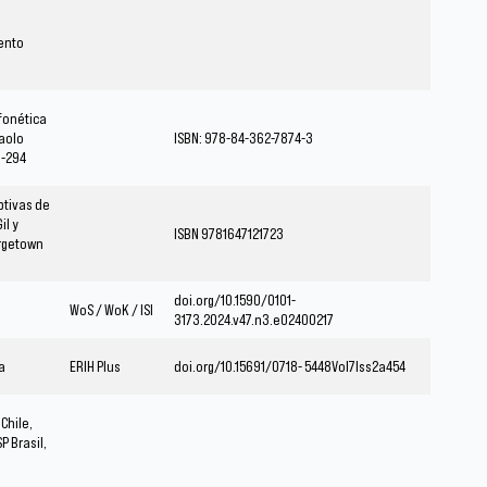
iento
fonética
Paolo
ISBN: 978-84-362-7874-3
3-294
ptivas de
il y
ISBN 9781647121723
orgetown
doi.org/10.1590/0101-
WoS / WoK / ISI
3173.2024.v47.n3.e02400217
a
ERIH Plus
doi.org/10.15691/0718- 5448Vol7Iss2a454
Chile,
P Brasil,