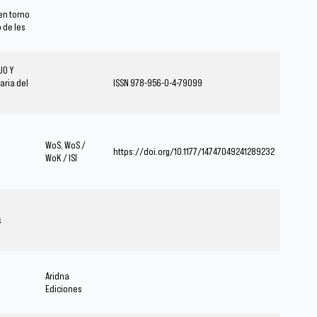
en torno
 de les
JO Y
aria del
ISSN 978-956-0-4-79099
WoS, WoS /
https://doi.org/10.1177/14747049241289232
WoK / ISI
s
Aridna
Ediciones