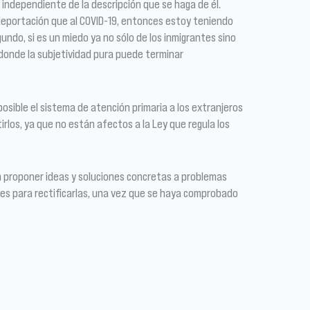
 independiente de la descripción que se haga de él.
deportación que al COVID-19, entonces estoy teniendo
undo, si es un miedo ya no sólo de los inmigrantes sino
 donde la subjetividad pura puede terminar
posible el sistema de atención primaria a los extranjeros
rlos, ya que no están afectos a la Ley que regula los
ben proponer ideas y soluciones concretas a problemas
ones para rectificarlas, una vez que se haya comprobado