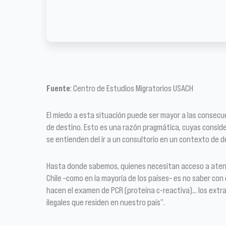
Fuente
: Centro de Estudios Migratorios USACH
El miedo a esta situación puede ser mayor a las consecuen
de destino. Esto es una razón pragmática, cuyas conside
se entienden del ir a un consultorio en un contexto de 
Hasta donde sabemos, quienes necesitan acceso a atenció
Chile –como en la mayoría de los países– es no saber con e
hacen el examen de PCR (proteína c-reactiva)… los extr
ilegales que residen en nuestro país”.