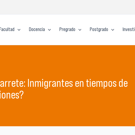
Facultad
Docencia
Pregrado
Postgrado
Invest
arrete: Inmigrantes en tiempos de
ciones?