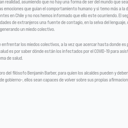
rean realidad, asumiendo que no hay una forma de ser del mundo que sea
sas emociones que guían el comportamiento humano y si temo más a la 
entes en Chile y no nos hemos informado que ello este ocurriendo. El seg
dades de extranjeros una fuente de contagio, en la selva del lenguaje,
 generando un miedo colectivo.
ebe enfrentar los miedos colectivos, a la vez que acercar hasta donde es 
alud es por saber dónde están los infectados por el COVID-19 para asisti
ema de salud.
 libro del filósofo Benjamín Barber, para quien los alcaldes pueden y de
 de gobierno–, ellos sean capaces de volver sobre sus propias afirmaci