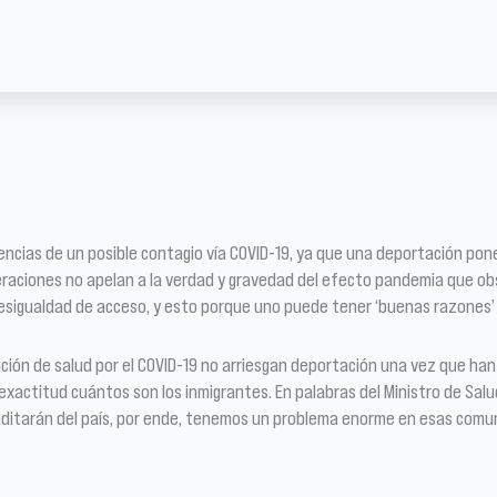
cias de un posible contagio vía COVID-19, ya que una deportación pone f
raciones no apelan a la verdad y gravedad del efecto pandemia que obs
desigualdad de acceso, y esto porque uno puede tener ‘buenas razones’ p
n de salud por el COVID-19 no arriesgan deportación una vez que han i
xactitud cuántos son los inmigrantes. En palabras del Ministro de Salud J
aditarán del país, por ende, tenemos un problema enorme en esas comu