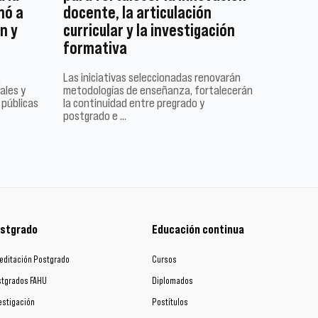
mó a
docente, la articulación
n y
curricular y la investigación
formativa
,
Las iniciativas seleccionadas renovarán
ales y
metodologías de enseñanza, fortalecerán
 públicas
la continuidad entre pregrado y
postgrado e …
stgrado
Educación continua
editación Postgrado
Cursos
tgrados FAHU
Diplomados
estigación
Postítulos