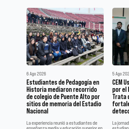
6 Ago 2026
5 Ago 20
Estudiantes de Pedagogía en
CEM Us
Historia mediaron recorrido
por el
de colegio de Puente Alto por
Trata 
sitios de memoria del Estadio
fortal
Nacional
detec
La experiencia reunió a estudiantes de
La jornad
enseñanza media y educación superior en
estudiant