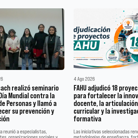
26
4 Ago 2026
ach realizó seminario
FAHU adjudicó 18 proye
 Día Mundial contra la
para fortalecer la inno
de Personas y llamó a
docente, la articulación
ecer su prevención y
curricular y la investiga
ción
formativa
a reunió a especialistas,
Las iniciativas seleccionadas re
es, organizaciones sociales y
metodologías de enseñanza, for