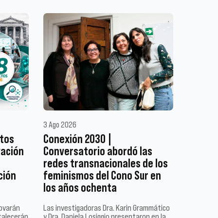
3 Ago 2026
ctos
Conexión 2030 |
vación
Conversatorio abordó las
redes transnacionales de los
ción
feminismos del Cono Sur en
los años ochenta
novarán
Las investigadoras Dra. Karin Grammático
talecerán
y Dra. Daniela Losiggio presentaron en la