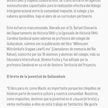
ancestrales y mapeos colaborativos, se transformaron en agentes
socioculturales capacitados para la realización efectiva del diálogo
intergeneracional entre la comunidad mapuche, el colegio y los
saberes aprendidos, bajo el alero de un currículum pertinente.
Este esfuerzo mancomunado, liderado por el Dr. Rafael Chavarría
del Departamento de Historia FAHU y la Egresada de Historia FAHU
Carolina Sandoval quien ademas es profesora del colegio de
Quilacahuín, culminó con la publicación del libro “Wiñosuam
Mütrümkafo Sragwe L´ewfü mo” (Llamadores de memoria del Río
Rahue), coescrito por los 18 alumnos y alumnas del colegio, más su
Educadora Intercultural, Ximena Fucha y fue editado por la
profesora Sandoval en su rol de Gestora Territorial del Proyecto.
El brote de la juventud de Quilacahuín
“El libro para mí, como Machi, es importante porque los chiquillos se
hicieron parte de nuestra cultura y nuestra comunidad. Nosotros,
como mapuches, decimos que la juventud es el
choyün
(el brote) y
verlos motivados a ellos en este trabajo es fantástico. Me gusta