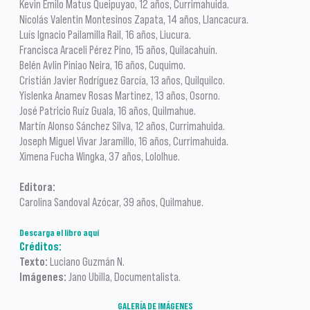
Kevin Emilo Matus Queipuyao, 12 años, Currimahuida.
Nicolás Valentin Montesinos Zapata, 14 años, Llancacura.
Luís Ignacio Pailamilla Rail, 16 años, Liucura.
Francisca Araceli Pérez Pino, 15 años, Quilacahuín.
Belén Avlin Piniao Neira, 16 años, Cuquimo.
Cristián Javier Rodríguez García, 13 años, Quilquilco.
Yislenka Anamev Rosas Martinez, 13 años, Osorno.
José Patricio Ruíz Guala, 16 años, Quilmahue.
Martín Alonso Sánchez Silva, 12 años, Currimahuida.
Joseph Miguel Vivar Jaramillo, 16 años, Currimahuida.
Ximena Fucha Wingka, 37 años, Lololhue.
Editora:
Carolina Sandoval Azócar, 39 años, Quilmahue.
Descarga el libro aquí
Créditos:
Texto:
Luciano Guzmán N.
Imágenes:
Jano Ubilla, Documentalista.
GALERÍA DE IMÁGENES